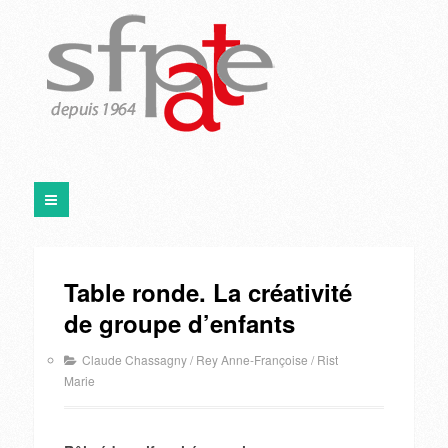
Table ronde. La créativité
de groupe d’enfants
Claude Chassagny
/
Rey Anne-Françoise
/
Rist
Marie