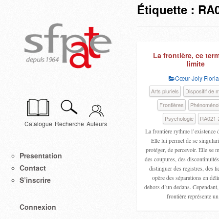
Étiquette :
RA0
La frontière, ce ter
limite
Cœur-Joly Flori
Arts pluriels
Dispositif de 
Frontières
Phénoménol
Psychologie
RA021-
Catalogue
Recherche
Auteurs
La frontière rythme l’existence
Elle lui permet de se singulari
protéger, de percevoir. Elle se m
Presentation
des coupures, des discontinuités
Contact
distinguer des registres, des 
opère des séparations en déli
S’inscrire
dehors d’un dedans. Cependant, 
frontière représente 
Connexion