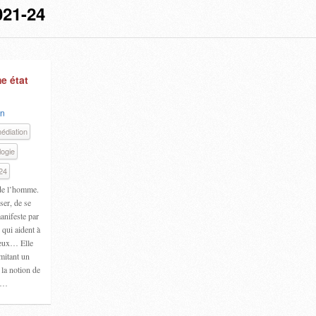
21-24
me état
an
médiation
ogie
24
 de l’homme.
ser, de se
anifeste par
 qui aident à
lieux… Elle
mitant un
la notion de
un…