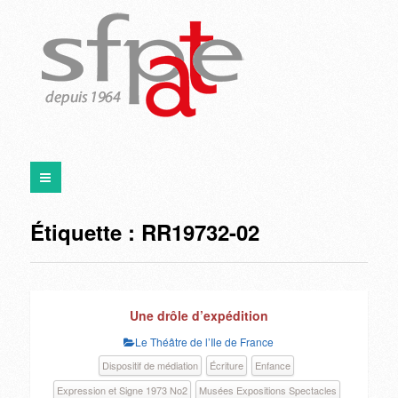
Étiquette :
RR19732-02
Une drôle d’expédition
Le Théâtre de l’Ile de France
Dispositif de médiation
Écriture
Enfance
Expression et Signe 1973 No2
Musées Expositions Spectacles