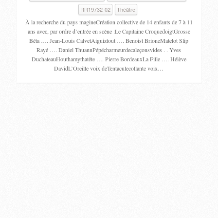
RR19732-02
Théâtre
À la recherche du pays magineCréation collective de 14 enfants de 7 à 11
ans avec, par ordre d’entrée en scène :Le Capitaine CroquedoigtGrosse
Béta …. Jean-Louis CalvetAiguiztout …. Benoist BrioneMatelot Slip
Rayé …. Daniel ThuannPépécharmeurdecaleçonsvides . . Yves
DuchateauHouthamythatête …. Pierre BordeauxLa Fille …. Hélève
DavidL’Oreille voix deTentaculecollante voix…