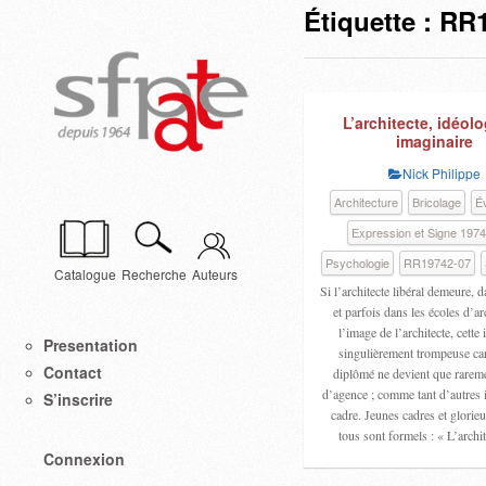
Étiquette :
RR1
L’architecte, idéolo
imaginaire
Nick Philippe
Architecture
Bricolage
Év
Expression et Signe 197
Psychologie
RR19742-07
Catalogue
Recherche
Auteurs
Si l’architecte libéral demeure, d
et parfois dans les écoles d’ar
l’image de l’architecte, cette
Presentation
singulièrement trompeuse car
Contact
diplômé ne devient que rarem
d’agence ; comme tant d’autres i
S’inscrire
cadre. Jeunes cadres et glorie
tous sont formels : « L’arch
Connexion