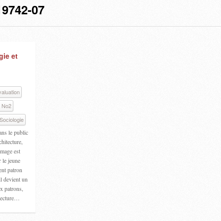
9742-07
gie et
aluation
4 No2
Sociologie
ans le public
chitecture,
 image est
 le jeune
ent patron
l devient un
ux patrons,
itecture…