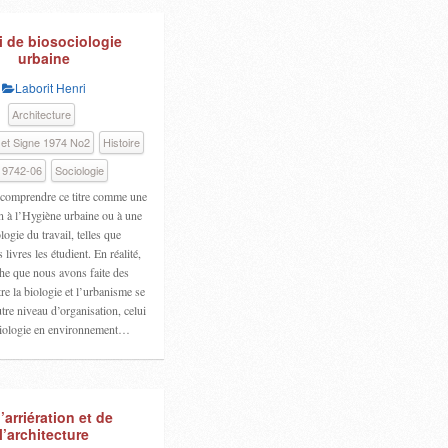
i de biosociologie
urbaine
Laborit Henri
Architecture
 et Signe 1974 No2
Histoire
9742-06
Sociologie
 comprendre ce titre comme une
n à l’Hygiène urbaine ou à une
ogie du travail, telles que
 livres les étudient. En réalité,
he que nous avons faite des
tre la biologie et l’urbanisme se
utre niveau d’organisation, celui
ciologie en environnement…
l’arriération et de
l’architecture