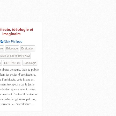
itecte, idéologie et
imaginaire
Nick Philippe
ure
Bricolage
Évaluation
sion et Signe 1974 No2
e
RR19742-07
Sociologie
te libéral demeure, dans le public
dans les écoles d’architecture,
 l’architecte, cette image est
ement trompeuse car le jeune
 devient que rarement patron
omme tant d’autres il devient un
es cadres et glorieux patrons,
 formels : « L’architecture…