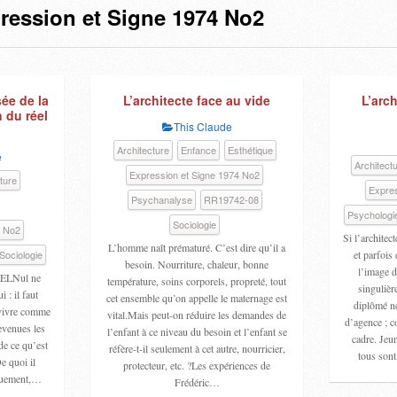
ression et Signe 1974 No2
sée de la
L’architecte face au vide
L’arch
n du réel
This Claude
Architecture
Enfance
Esthétique
e
Architect
Expression et Signe 1974 No2
ture
Expres
Psychanalyse
RR19742-08
Psychologi
Sociologie
4 No2
Si l’architec
L’homme naît prématuré. C’est dire qu’il a
Sociologie
et parfois 
besoin. Nourriture, chaleur, bonne
l’image de
LNul ne
température, soins corporels, propreté, tout
singulièr
 : il faut
cet ensemble qu’on appelle le maternage est
diplômé ne
t vivre comme
vital.Mais peut-on réduire les demandes de
d’agence ; c
devenues les
l’enfant à ce niveau du besoin et l’enfant se
cadre. Jeun
de ce qu’est
réfère-t-il seulement à cet autre, nourricier,
tous sont
De quoi il
protecteur, etc. ?Les expériences de
tiquement,…
Frédéric…