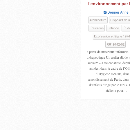
l’environnement par 
Denner Anne
Architecture
Dispositif de 
Éducation
Enfance
Étud
Expression et Signe 197
RR19742-02
à partir de matériaux informels :
thérapeutique Un atelier dit de
scolaire » a été constitué, depu
années, dans le cadre de l’Off
d’Hygiène mentale, dans 
arrondissement de Paris, dans 
d’enfants dirigé par le Dr G. 
atelier a pour…