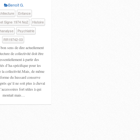
Benoît G.
chitecture
Enfance
 et Signe 1974 No2
Histoire
hanalyse
Psychiatrie
RR19742-03
u bon sens de dire actuellement
tecture de collectivité doit être
essentiellement à partir des
és d’ha-spécifique pour les
la collectivité.Mais, de même
iforme du hussard conserve
rès qu’il ne soit plus à cheval
accessoires fort utiles à qui
montait mais…