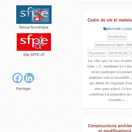
Cadre de vie et malais
Revue Numérique
Bonnafé Lucie
Architecture
Expression et Signe 197
Psychiatrie
RR19742-05
Site SFPE-AT
Les villes que j’ai vues vivaie
folles « G. Apollinaire Le 8 dé
invité à participer à la journé
matériaux sont ici rassemblés, 
aux débats des fragments d’un
Partager
alors quasi achevé. Ce trava
contribuait à la préparation du
Grenoble «…
Constructions archite
et modifications