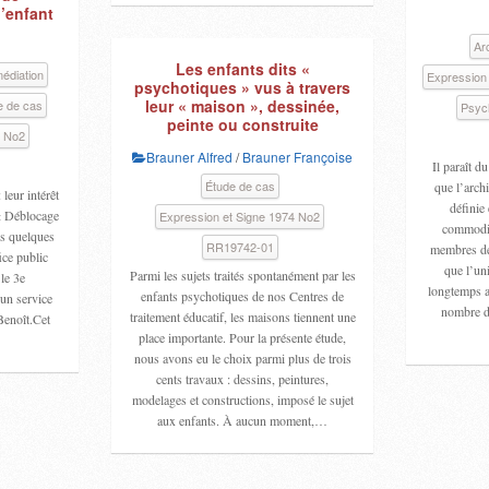
l’enfant
Ar
Les enfants dits «
médiation
Expression
psychotiques » vus à travers
leur « maison », dessinée,
e de cas
Psyc
peinte ou construite
4 No2
Brauner Alfred
/
Brauner Françoise
Il paraît d
Étude de cas
que l’archi
 leur intérêt
définie 
 « Déblocage
Expression et Signe 1974 No2
commodit
is quelques
RR19742-01
membres de 
ice public
que l’un
Parmi les sujets traités spontanément par les
le 3e
longtemps ap
enfants psychotiques de nos Centres de
un service
nombre d’
traitement éducatif, les maisons tiennent une
Benoît.Cet
place importante. Pour la présente étude,
nous avons eu le choix parmi plus de trois
cents travaux : dessins, peintures,
modelages et constructions, imposé le sujet
aux enfants. À aucun moment,…