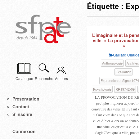
Étiquette :
Exp
L’imaginaire et la pen
ville. « La provocatio
»
Gaillard Claud
Anthropologie
Architec
Évaluation
Catalogue
Recherche
Auteurs
Expression et Signe 197
Psychologie
RR19742-09
LA PROVOCATION DU RÉE
Presentation
peut plus l’ignorer aujourd’hui
Contact
construire des villes.Et il y fau
S’inscrire
il faut vivre dans ce que sont 
villes d’hier.Alors on se deman
une ville, ce qu’est la ville. 
Connexion
s’agit.C’est que la ville, pra