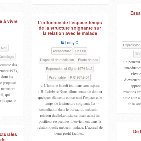
Essa
e à vivre
L’influence de l’espace-temps
de la structure soignante sur
n
la relation avec le malade
Leroy C.
Expression
4 No2
Architecture
Dessin
RR1
Sociologie
Dispositif de médiation
Étude de cas
On pourrait
nt comme des
introductio
Expression et Signe 1974 No2
cembre 1973,
Physiol
e dont les
Psychiatrie
RR19742-04
d’excellents
je proposai
» L’homme inscrit tout dans son espace.
l’approc
 manuscrit
« H. Lefebvre Nous allons tenter de donner
relations en
il, qui
quelques éléments concernant l’espace et le
situe à un a
 colloque de
temps de la structure soignante.La
de la so
consultation dans le bureau du médecin –
relation duelleLa distance, mais aussi les
positions respectives interviennent dans la
relation duelle médecin-malade. L’accueil de
De 
demi-profil facilite…
cturales
 de