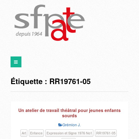
Étiquette :
RR19761-05
Un atelier de travail théâtral pour jeunes enfants
sourds
Grémion J.
Art
Enfance
Expression et Signe 1976 No1
RR19761-05