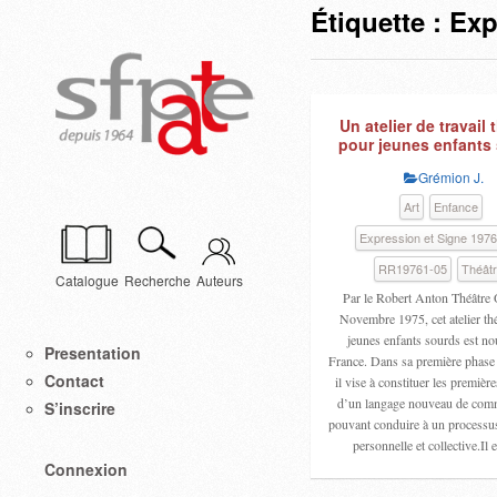
Étiquette :
Exp
Un atelier de travail 
pour jeunes enfants
Grémion J.
Art
Enfance
Expression et Signe 197
RR19761-05
Théât
Catalogue
Recherche
Auteurs
Par le Robert Anton Théâtre 
Novembre 1975, cet atelier thé
jeunes enfants sourds est n
Presentation
France. Dans sa première phase
Contact
il vise à constituer les premièr
d’un langage nouveau de com
S’inscrire
pouvant conduire à un processus
personnelle et collective.Il
Connexion