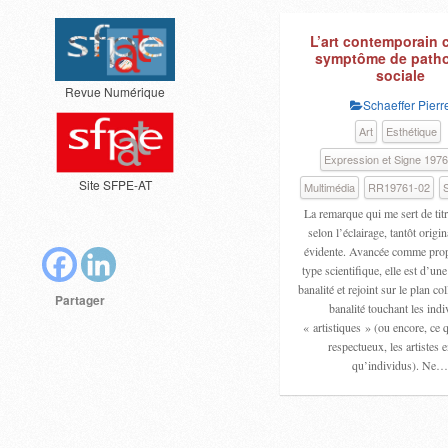
L’art contemporain
symptôme de patho
sociale
Revue Numérique
Schaeffer Pierr
Art
Esthétique
Expression et Signe 197
Site SFPE-AT
Multimédia
RR19761-02
S
La remarque qui me sert de titr
selon l’éclairage, tantôt origin
évidente. Avancée comme prop
type scientifique, elle est d’un
banalité et rejoint sur le plan col
Partager
banalité touchant les ind
« artistiques » (ou encore, ce q
respectueux, les artistes e
qu’individus). Ne…