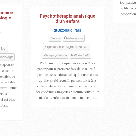
tout partic
aptitudes a
 comme
proportion
Psychothérapie analytique
logie
d’un enfant
Bizouard Paul
e
Dessin
Étude de cas
Expression et Signe 1976 No1
6 No1
Pédopsychiatrie
RR19761-01
ociologie
PreliminairesLorsque nous entendîmes
e apparaît.
parler pour la première fois de Jean, ce fut
ale, tantôt
par une assistante sociale qui nous raconta
osition de
qu’il avait été recueilli par son oncle à la
e acceptable
suite du décès de ses parents survenu dans
lectif l’autre
des conditions tragiques : meurtre suivi d’un
ividus
suicide. L’enfant avait alors cinq ans. Il…
ui est plus
n tant