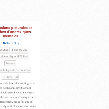
sions picturales et
raires d’anorexiques
mentales
Roux Guy
escence
Étude de cas
sion et Signe 1976 No1
Peinture
athologie de l’expression
RR19761-03
mentale fournit le contingent le
vé de malades hospitalisées
ant activement et spontanément
icturaux, ce qui s’explique, au
tiellement, par le fait que la
assègue et Huchard affectionne