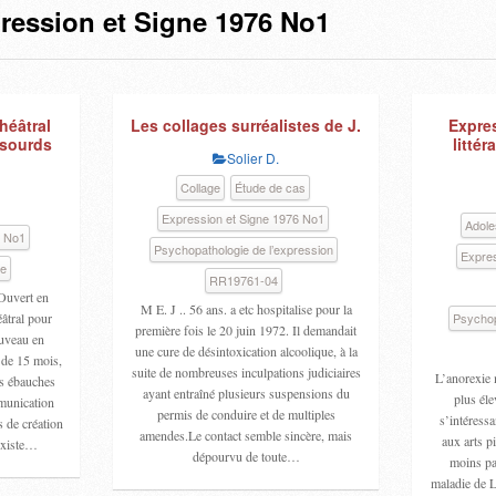
ression et Signe 1976 No1
théâtral
Les collages surréalistes de J.
Expres
 sourds
litté
Solier D.
Collage
Étude de cas
Expression et Signe 1976 No1
Adol
6 No1
Psychopathologie de l’expression
Expres
re
RR19761-04
Ouvert en
M E. J .. 56 ans. a etc hospitalise pour la
âtral pour
Psychop
première fois le 20 juin 1972. Il demandait
ouveau en
une cure de désintoxication alcoolique, à la
 de 15 mois,
suite de nombreuses inculpations judiciaires
L’anorexie 
es ébauches
ayant entraîné plusieurs suspensions du
plus éle
munication
permis de conduire et de multiples
s’intéress
 de création
amendes.Le contact semble sincère, mais
aux arts p
 existe…
dépourvu de toute…
moins par
maladie de L