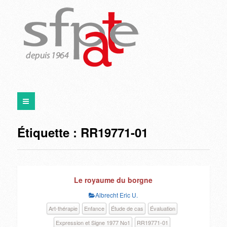
Étiquette :
RR19771-01
Le royaume du borgne
Albrecht Eric U.
Art-thérapie
Enfance
Étude de cas
Évaluation
Expression et Signe 1977 No1
RR19771-01