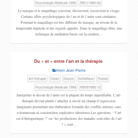
Psychologie Médicale 1990
RB111990-02
Le masque et le maquillage couvrent, découvrent, recouvrent le visage.
Certains effets psychologiques de l’un et de l’autre sont similaires.
Pourtant le maquillage est très différent du masque, au niveau de la
temporalité implicite et des regards appelés. Dans le maquillage libre, une
technique de médiation basée sur la création…
Du « et » entre l’art et la thérapie
Klein Jean-Pierre
Art-thérapie
Clown
Dessin
Esthétique
Poésie
Psychologie Médicale 1988
RB091988-12
Interpréter le dessin de l’autre est la plupart du temps injustifiable. L’art-
thérapie devrait plutôt s’attacher à ouvrir un champ d’expression
imaginaire permettant une élaboration formelle des conflits internes sans
volontarisme ni construction explicative laborieuse.Les questions : “l’art
est-il thérapeutique ?” ou “les productions des malades sont-elles de l’art
? » sont…