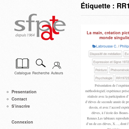
Étiquette :
RR1
La main, création pict
monde singuli
Labrousse C.
/
Philip
Dispositif de médiation
Éva
Expression et Signe 197
Peinture
Phénoménolo
Catalogue
Recherche
Auteurs
Psychologie
RR19723
Présentation de l’expérie
méthodologieL’expérience présent
Presentation
réalisée avec la participation 
Contact
d’élèves de seconde année de pr
S’inscrire
dessin, et avec l’accord expr
élèves, à l’école des Beaux
Rennes.Les tableaux reproduit
Connexion
d’un de ces élèves, X…, dont l