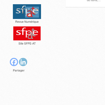
été suivie,…
Revue Numérique
Site SFPE-AT
Partager