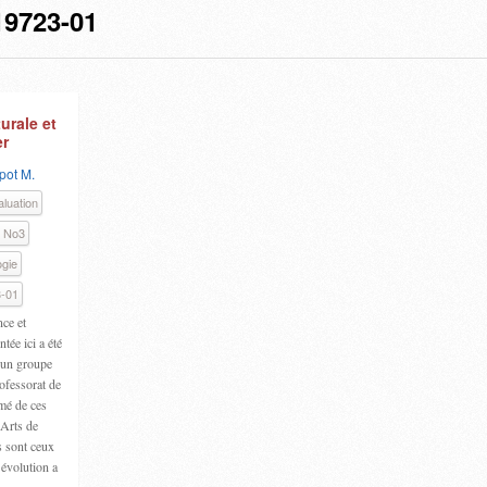
9723-01
urale et
er
pot M.
luation
2 No3
gie
-01
nce et
ée ici a été
d’un groupe
ofessorat de
imé de ces
-Arts de
s sont ceux
’évolution a