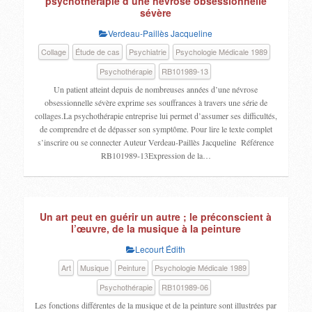
psychothérapie d’une névrose obsessionnelle
sévère
Verdeau-Paillès Jacqueline
Collage
Étude de cas
Psychiatrie
Psychologie Médicale 1989
Psychothérapie
RB101989-13
Un patient atteint depuis de nombreuses années d’une névrose
obsessionnelle sévère exprime ses souffrances à travers une série de
collages.La psychothérapie entreprise lui permet d’assumer ses difficultés,
de comprendre et de dépasser son symptôme. Pour lire le texte complet
s’inscrire ou se connecter Auteur Verdeau-Paillès Jacqueline Référence
RB101989-13Expression de la…
Un art peut en guérir un autre ; le préconscient à
l’œuvre, de la musique à la peinture
Lecourt Édith
Art
Musique
Peinture
Psychologie Médicale 1989
Psychothérapie
RB101989-06
Les fonctions différentes de la musique et de la peinture sont illustrées par