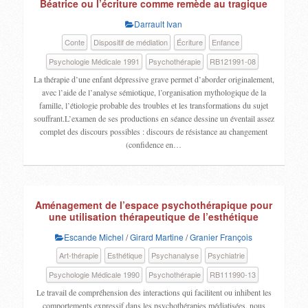
Béatrice ou l’écriture comme remède au tragique
Darrault Ivan
Conte
Dispositif de médiation
Écriture
Enfance
Psychologie Médicale 1991
Psychothérapie
RB121991-08
La thérapie d’une enfant dépressive grave permet d’aborder originalement,
avec l’aide de l’analyse sémiotique, l’organisation mythologique de la
famille, l’étiologie probable des troubles et les transformations du sujet
souffrant.L’examen de ses productions en séance dessine un éventail assez
complet des discours possibles : discours de résistance au changement
(confidence en…
Aménagement de l’espace psychothérapique pour
une utilisation thérapeutique de l’esthétique
Escande Michel
/
Girard Martine
/
Granier François
Art-thérapie
Esthétique
Psychanalyse
Psychiatrie
Psychologie Médicale 1990
Psychothérapie
RB111990-13
Le travail de compréhension des interactions qui facilitent ou inhibent les
comportements expressif dans les psychothérapies médiatisées, nous