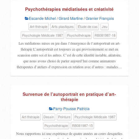
Psychothérapies médiatisées et créativité
Escande Michel
/
Girard Martine
/
Granier François
Art-thérapie
Arts plastiques
Étude de cas
Jeu
Psychologie Médicale 1987
Psychothérapie
RB081987-18
Les médiations mises en jeu dans l’émergence de l’autoportrait en art-
thérapie L’autoportrait est toujours ce qui provisoirement se met en
scansion entre soi et les autres. C’est de cette identité instable, aléatoire,
que nous avons choisi de parler aujourd’hui comme animateurs
thérapeutes d’ateliers d’expression en relation avec d’autres : malades…
Survenue de l’autoportrait en pratique d’art-
thérapie
Parry-Pousse Patricia
Art-thérapie
Dessin
Peinture
Psychologie Médicale 1987
Psychothérapie
RB081987-15
Nous rapportons ici une expérience de quatre années au cours desquelles