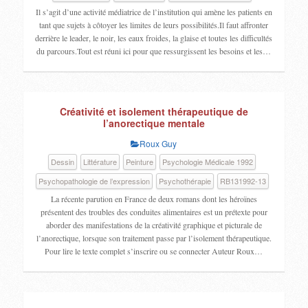
Il s’agit d’une activité médiatrice de l’institution qui amène les patients en
tant que sujets à côtoyer les limites de leurs possibilités.Il faut affronter
derrière le leader, le noir, les eaux froides, la glaise et toutes les difficultés
du parcours.Tout est réuni ici pour que ressurgissent les besoins et les…
Créativité et isolement thérapeutique de
l’anorectique mentale
Roux Guy
Dessin
Littérature
Peinture
Psychologie Médicale 1992
Psychopathologie de l’expression
Psychothérapie
RB131992-13
La récente parution en France de deux romans dont les héroïnes
présentent des troubles des conduites alimentaires est un prétexte pour
aborder des manifestations de la créativité graphique et picturale de
l’anorectique, lorsque son traitement passe par l’isolement thérapeutique.
Pour lire le texte complet s’inscrire ou se connecter Auteur Roux…