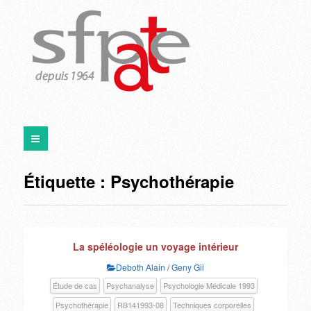
Étiquette :
Psychothérapie
La spéléologie un voyage intérieur
Deboth Alain
/
Geny Gil
Étude de cas
Psychanalyse
Psychologie Médicale 1993
Psychothérapie
RB141993-08
Techniques corporelles