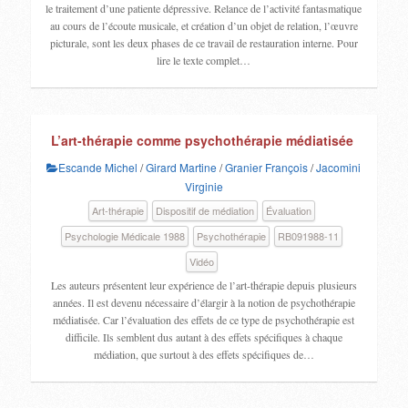
le traitement d’une patiente dépressive. Relance de l’activité fantasmatique
au cours de l’écoute musicale, et création d’un objet de relation, l’œuvre
picturale, sont les deux phases de ce travail de restauration interne. Pour
lire le texte complet…
L’art-thérapie comme psychothérapie médiatisée
Escande Michel
/
Girard Martine
/
Granier François
/
Jacomini
Virginie
Art-thérapie
Dispositif de médiation
Évaluation
Psychologie Médicale 1988
Psychothérapie
RB091988-11
Vidéo
Les auteurs présentent leur expérience de l’art-thérapie depuis plusieurs
années. Il est devenu nécessaire d’élargir à la notion de psychothérapie
médiatisée. Car l’évaluation des effets de ce type de psychothérapie est
difficile. Ils semblent dus autant à des effets spécifiques à chaque
médiation, que surtout à des effets spécifiques de…