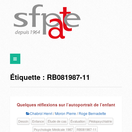
Étiquette :
RB081987-11
Quelques réflexions sur l’autoportrait de l’enfant
Chabrol Henri
/
Moron Pierre
/
Roge Bernadette
Dessin
Enfance
Étude de cas
Évaluation
Pédopsychiatrie
Psychologie Médicale 1987
RB081987-11