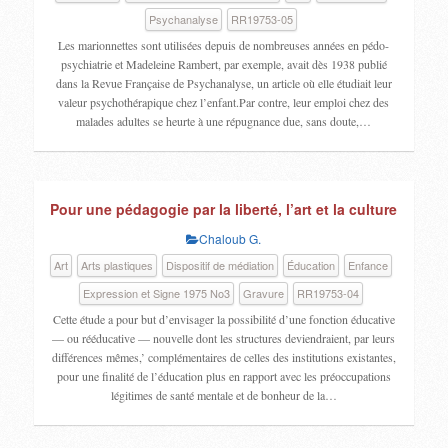
Psychanalyse
RR19753-05
Les marionnettes sont utilisées depuis de nombreuses années en pédo-
psychiatrie et Madeleine Rambert, par exemple, avait dès 1938 publié
dans la Revue Française de Psychanalyse, un article où elle étudiait leur
valeur psychothérapique chez l’enfant.Par contre, leur emploi chez des
malades adultes se heurte à une répugnance due, sans doute,…
Pour une pédagogie par la liberté, l’art et la culture
Chaloub G.
Art
Arts plastiques
Dispositif de médiation
Éducation
Enfance
Expression et Signe 1975 No3
Gravure
RR19753-04
Cette étude a pour but d’envisager la possibilité d’une fonction éducative
— ou rééducative — nouvelle dont les structures deviendraient, par leurs
différences mêmes,’ complémentaires de celles des institutions existantes,
pour une finalité de l’éducation plus en rapport avec les préoccupations
légitimes de santé mentale et de bonheur de la…