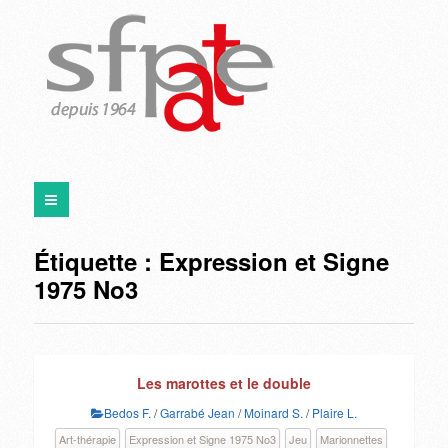
Étiquette :
Expression et Signe
1975 No3
Les marottes et le double
Bedos F.
/
Garrabé Jean
/
Moinard S.
/
Plaire L.
Art-thérapie
Expression et Signe 1975 No3
Jeu
Marionnettes