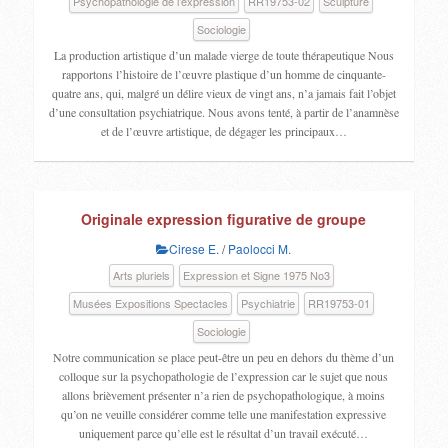
Psychopathologie de l’expression
RR19753-02
Sculpture
Sociologie
La production artistique d’un malade vierge de toute thérapeutique Nous
rapportons l’histoire de l’œuvre plastique d’un homme de cinquante-
quatre ans, qui, malgré un délire vieux de vingt ans, n’a jamais fait l’objet
d’une consultation psychiatrique. Nous avons tenté, à partir de l’anamnèse
et de l’œuvre artistique, de dégager les principaux…
Originale expression figurative de groupe
Cirese E.
/
Paolocci M.
Arts pluriels
Expression et Signe 1975 No3
Musées Expositions Spectacles
Psychiatrie
RR19753-01
Sociologie
Notre communication se place peut-être un peu en dehors du thème d’un
colloque sur la psychopathologie de l’expression car le sujet que nous
allons brièvement présenter n’a rien de psychopathologique, à moins
qu’on ne veuille considérer comme telle une manifestation expressive
uniquement parce qu’elle est le résultat d’un travail exécuté…