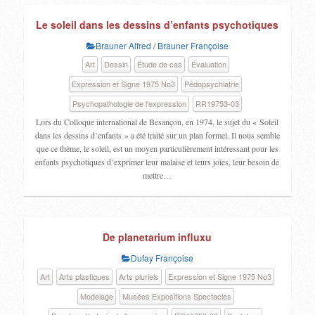
Le soleil dans les dessins d’enfants psychotiques
Brauner Alfred
/
Brauner Françoise
Art
Dessin
Étude de cas
Évaluation
Expression et Signe 1975 No3
Pédopsychiatrie
Psychopathologie de l’expression
RR19753-03
Lors du Colloque international de Besançon, en 1974, le sujet du « Soleil
dans les dessins d’enfants » a été traité sur un plan formel. Il nous semble
que ce thème, le soleil, est un moyen particulièrement intéressant pour les
enfants psychotiques d’exprimer leur malaise et leurs joies, leur besoin de
mettre…
De planetarium influxu
Dufay Françoise
Art
Arts plastiques
Arts pluriels
Expression et Signe 1975 No3
Modelage
Musées Expositions Spectacles